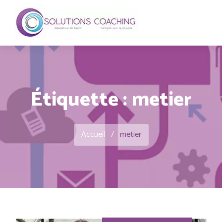
Étiquette :
metier
Accueil
/
metier