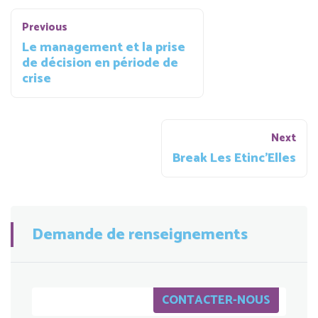
Navigation
Previous
de
Le management et la prise
de décision en période de
Previous
l’article
crise
Post
Next
Nex
Break Les Etinc’Elles
Pos
Demande de renseignements
CONTACTER-NOUS