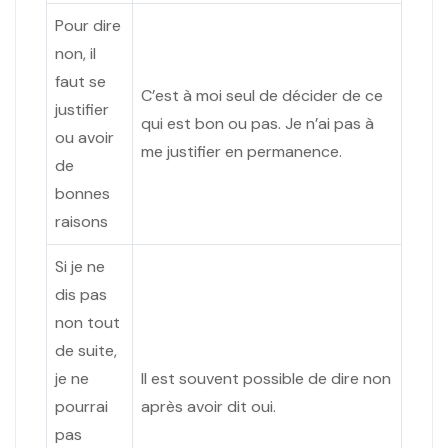
Pour dire
non, il
faut se
C’est à moi seul de décider de ce
justifier
qui est bon ou pas. Je n’ai pas à
ou avoir
me justifier en permanence.
de
bonnes
raisons
Si je ne
dis pas
non tout
de suite,
je ne
Il est souvent possible de dire non
pourrai
après avoir dit oui.
pas