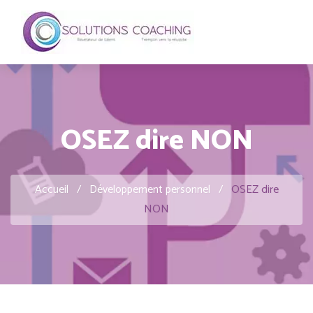
OSEZ dire NON
Accueil
/
Développement personnel
/
OSEZ dire
NON