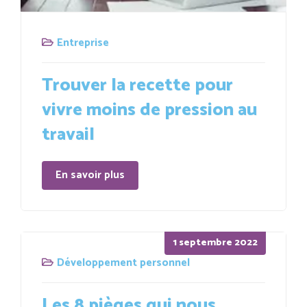
Entreprise
Trouver la recette pour
vivre moins de pression au
travail
En savoir plus
Posted
1 septembre 2022
on
Développement personnel
Les 8 pièges qui nous