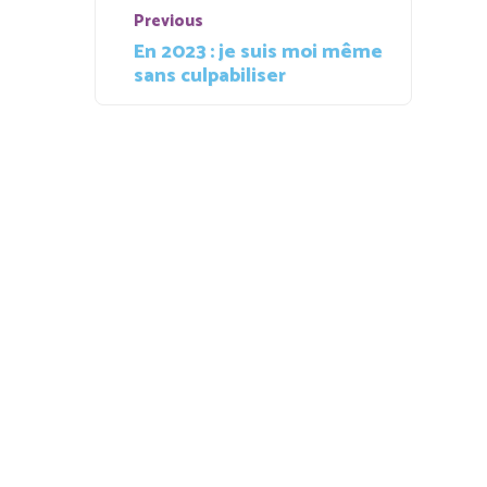
Navigation
Previous
de
En 2023 : je suis moi même
Previous
sans culpabiliser
l’article
Post