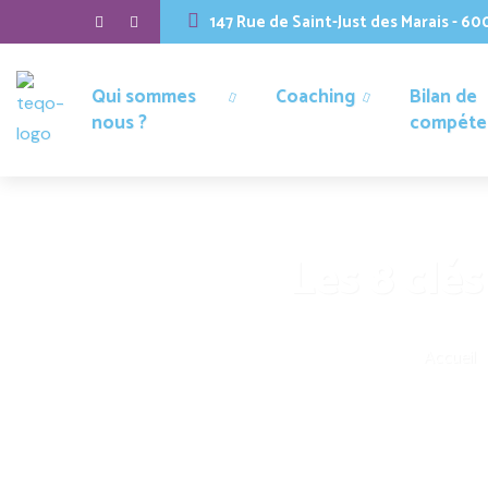
147 Rue de Saint-Just des Marais - 6
Qui sommes
Coaching
Bilan de
nous ?
compéte
Les 8 clé
Accueil