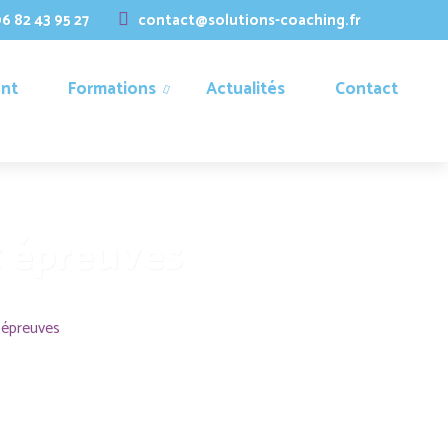
6 82 43 95 27
contact@solutions-coaching.fr
nt
Formations
Actualités
Contact
x épreuves
 épreuves