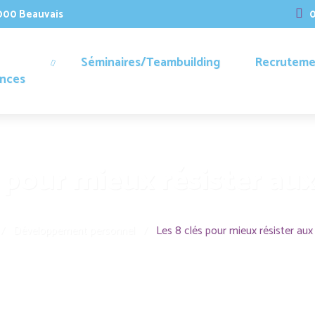
0000 Beauvais
0
Séminaires/Teambuilding
Recruteme
nces
s pour mieux résister au
/
Développement personnel
/
Les 8 clés pour mieux résister aux