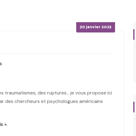
Posted
30 janvier 2023
on
s
es traumatismes, des ruptures… je vous propose ici
 par des chercheurs et psychologues américains
s ».